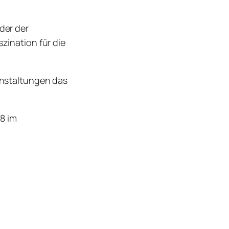
der der
zination für die
anstaltungen das
8 im